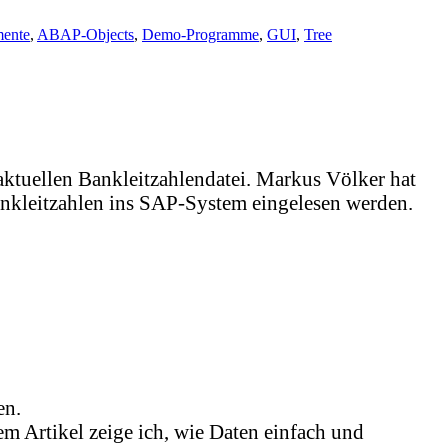
ente
,
ABAP-Objects
,
Demo-Programme
,
GUI
,
Tree
 aktuellen Bankleitzahlendatei. Markus Völker hat
Bankleitzahlen ins SAP-System eingelesen werden.
en.
m Artikel zeige ich, wie Daten einfach und