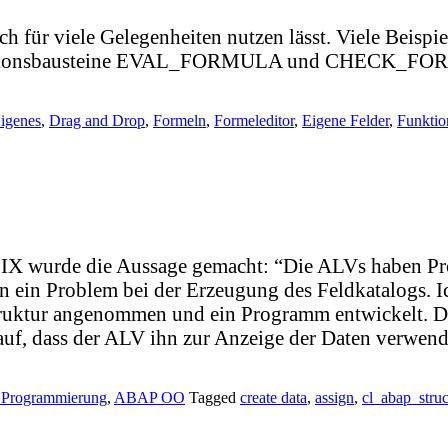
ich für viele Gelegenheiten nutzen lässt. Viele Bei
 Funktionsbausteine EVAL_FORMULA und CHECK_FOR
igenes
,
Drag and Drop
,
Formeln
,
Formeleditor
,
Eigene Felder
,
Funktio
rde die Aussage gemacht: “Die ALVs haben Probl
rn ein Problem bei der Erzeugung des Feldkatalogs. 
ruktur angenommen und ein Programm entwickelt. D
 auf, dass der ALV ihn zur Anzeige der Daten verwen
 Programmierung
,
ABAP OO
Tagged
create data
,
assign
,
cl_abap_struc