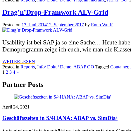
Drag’n’Drop-Framwork ALV-Grid
Posted on
13. Juni 2014
12. September 2017
by
Enno Wulff
Usability ist bei SAP ja so eine Sache… Heute habe
Demoprogramm zeige ich euch, wie man die Klassen
WEITERLESEN
Posted in
Reports
,
Info/ Doku/ Demo
,
ABAP OO
Tagged
Container
,
1
2
3
4
»
Partner Posts
April 24, 2021
Geschäftszeiten in S/4HANA: ABAP vs. SimDia²
Seit einiger Zeit beschäftige ich mich mit den Gesch