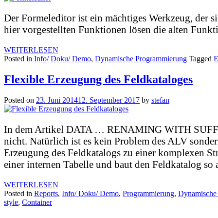
Der Formeleditor ist ein mächtiges Werkzeug, der s
hier vorgestellten Funktionen lösen die alten
WEITERLESEN
Posted in
Info/ Doku/ Demo
,
Dynamische Programmierung
Tagged
E
Flexible Erzeugung des Feldkataloges
Posted on
23. Juni 2014
12. September 2017
by
stefan
In dem Artikel DATA … RENAMING WITH SUFFIX wu
nicht. Natürlich ist es kein Problem des ALV sonde
Erzeugung des Feldkatalogs zu einer komplexen St
einer internen Tabelle und baut den Feldkatalog so
WEITERLESEN
Posted in
Reports
,
Info/ Doku/ Demo
,
Programmierung
,
Dynamische
style
,
Container