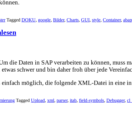
 können.
ter
Tagged
DOKU
,
google
,
Bilder
,
Charts
,
GUI
,
style
,
Container
,
abap
nlesen
m die Daten in SAP verarbeiten zu können, muss ma
twas schwer und bin daher froh über jede Vereinfa
 einfach möglich, die folgende XML-Datei in eine int
mierung
Tagged
Upload
,
xml
,
parser
,
itab
,
field-symbols
,
Debugger
,
cl