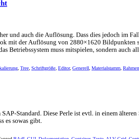
cht
cher und auch die Auflösung. Dass dies jedoch im Fall
book mit der Auflösung von 2880×1620 Bildpunkten so
nur das Betriebssystem muss mitspielen, sondern auc
kalierung
,
Tree
,
Schriftgröße
,
Editor
,
Generell
,
Materialstamm
,
Rahme
 SAP-Standard. Diese Perle ist evtl. in einem ältere
ss es sowas gibt.
Tagged
BAdI
,
GUI
,
Dokumentation
,
Container
,
Texte
,
ALV-Grid
,
Cont