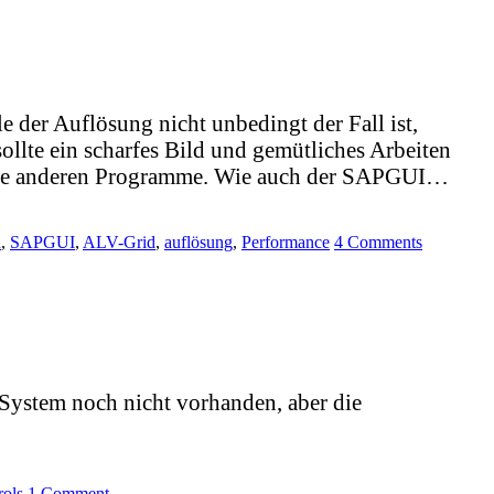
e der Auflösung nicht unbedingt der Fall ist,
llte ein scharfes Bild und gemütliches Arbeiten
h alle anderen Programme. Wie auch der SAPGUI…
n
,
SAPGUI
,
ALV-Grid
,
auflösung
,
Performance
4 Comments
n System noch nicht vorhanden, aber die
rols
1 Comment