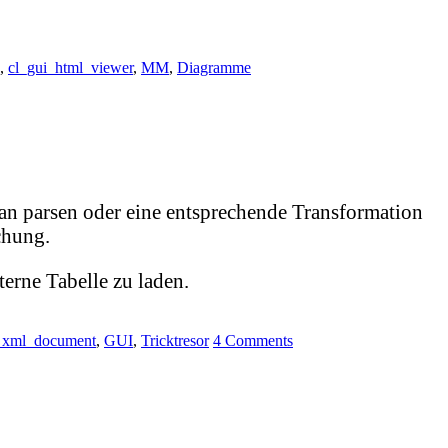
,
cl_gui_html_viewer
,
MM
,
Diagramme
n parsen oder eine entsprechende Transformation
chung.
erne Tabelle zu laden.
_xml_document
,
GUI
,
Tricktresor
4 Comments