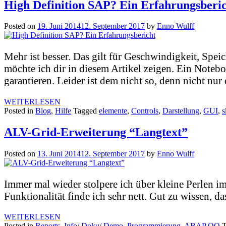
High Definition SAP? Ein Erfahrungsberi
Posted on
19. Juni 2014
12. September 2017
by
Enno Wulff
Mehr ist besser. Das gilt für Geschwindigkeit, Spei
möchte ich dir in diesem Artikel zeigen. Ein Note
garantieren. Leider ist dem nicht so, denn nicht 
WEITERLESEN
Posted in
Blog
,
Hilfe
Tagged
elemente
,
Controls
,
Darstellung
,
GUI
,
s
ALV-Grid-Erweiterung “Langtext”
Posted on
13. Juni 2014
12. September 2017
by
Enno Wulff
Immer mal wieder stolpere ich über kleine Perlen im
Funktionalität finde ich sehr nett. Gut zu wissen, da
WEITERLESEN
Posted in
Reports
,
Info/ Doku/ Demo
,
Programmierung
,
ABAP OO