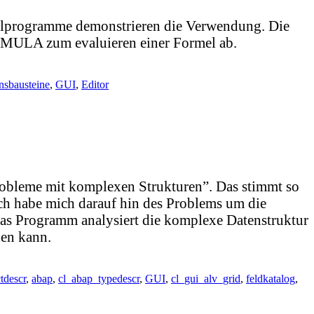
spielprogramme demonstrieren die Verwendung. Die
MULA zum evaluieren einer Formel ab.
nsbausteine
,
GUI
,
Editor
eme mit komplexen Strukturen”. Das stimmt so
Ich habe mich darauf hin des Problems um die
as Programm analysiert die komplexe Datenstruktur
den kann.
tdescr
,
abap
,
cl_abap_typedescr
,
GUI
,
cl_gui_alv_grid
,
feldkatalog
,