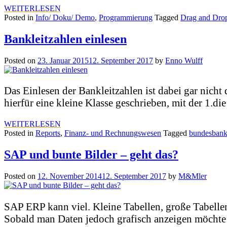
WEITERLESEN
Posted in
Info/ Doku/ Demo
,
Programmierung
Tagged
Drag and Dro
Bankleitzahlen einlesen
Posted on
23. Januar 2015
12. September 2017
by
Enno Wulff
Das Einlesen der Bankleitzahlen ist dabei gar nich
hierfür eine kleine Klasse geschrieben, mit der 1.d
WEITERLESEN
Posted in
Reports
,
Finanz- und Rechnungswesen
Tagged
bundesban
SAP und bunte Bilder – geht das?
Posted on
12. November 2014
12. September 2017
by
M&Mler
SAP ERP kann viel. Kleine Tabellen, große Tabel
Sobald man Daten jedoch grafisch anzeigen möchte k