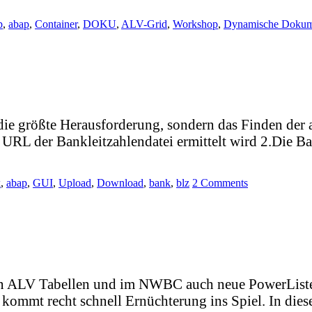
p
,
abap
,
Container
,
DOKU
,
ALV-Grid
,
Workshop
,
Dynamische Dokum
t die größte Herausforderung, sondern das Finden der
ie URL der Bankleitzahlendatei ermittelt wird 2.Die 
k
,
abap
,
GUI
,
Upload
,
Download
,
bank
,
blz
2 Comments
len ALV Tabellen und im NWBC auch neue PowerList
ommt recht schnell Ernüchterung ins Spiel. In diese