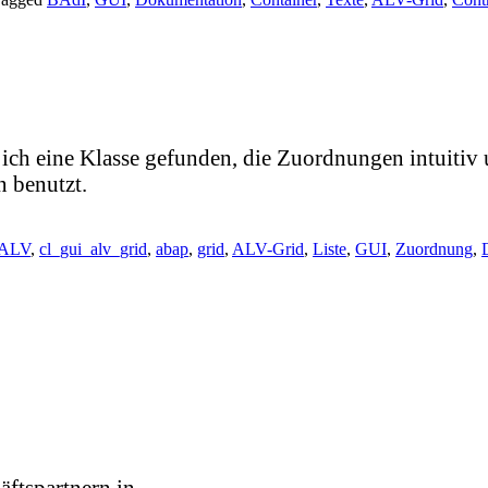
 ich eine Klasse gefunden, die Zuordnungen intuitiv
 benutzt.
ALV
,
cl_gui_alv_grid
,
abap
,
grid
,
ALV-Grid
,
Liste
,
GUI
,
Zuordnung
,
äftspartnern in