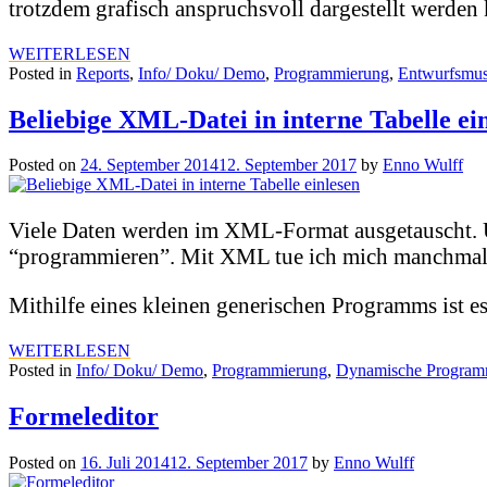
trotzdem grafisch anspruchsvoll dargestellt werden
WEITERLESEN
Posted in
Reports
,
Info/ Doku/ Demo
,
Programmierung
,
Entwurfsmus
Beliebige XML-Datei in interne Tabelle ei
Posted on
24. September 2014
12. September 2017
by
Enno Wulff
Viele Daten werden im XML-Format ausgetauscht. U
“programmieren”. Mit XML tue ich mich manchmal e
Mithilfe eines kleinen generischen Programms ist es
WEITERLESEN
Posted in
Info/ Doku/ Demo
,
Programmierung
,
Dynamische Program
Formeleditor
Posted on
16. Juli 2014
12. September 2017
by
Enno Wulff