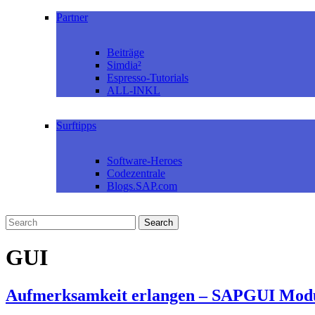
Partner
Beiträge
Simdia²
Espresso-Tutorials
ALL-INKL
Surftipps
Software-Heroes
Codezentrale
Blogs.SAP.com
GUI
Aufmerksamkeit erlangen – SAPGUI Modu