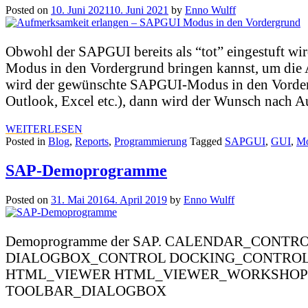
Posted on
10. Juni 2021
10. Juni 2021
by
Enno Wulff
Obwohl der SAPGUI bereits als “tot” eingestuft wi
Modus in den Vordergrund bringen kannst, um die
wird der gewünschte SAPGUI-Modus in den Vorderg
Outlook, Excel etc.), dann wird der Wunsch nach
WEITERLESEN
Posted in
Blog
,
Reports
,
Programmierung
Tagged
SAPGUI
,
GUI
,
M
SAP-Demoprogramme
Posted on
31. Mai 2016
4. April 2019
by
Enno Wulff
Demoprogramme der SAP. CALENDAR_CO
DIALOGBOX_CONTROL DOCKING_CONTROL
HTML_VIEWER HTML_VIEWER_WORKSHOP P
TOOLBAR_DIALOGBOX