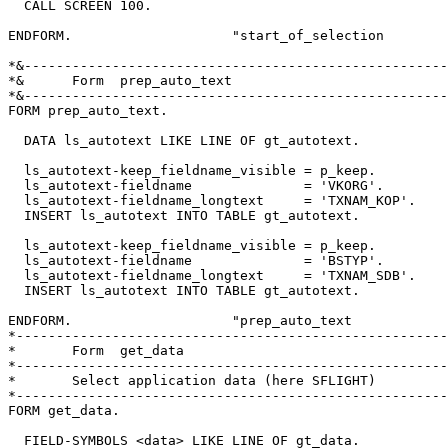
  CALL SCREEN 100.

ENDFORM.                    "start_of_selection

*&-----------------------------------------------------
*&      Form  prep_auto_text

*&-----------------------------------------------------
FORM prep_auto_text.

  DATA ls_autotext LIKE LINE OF gt_autotext.

  ls_autotext-keep_fieldname_visible = p_keep.

  ls_autotext-fieldname              = 'VKORG'.

  ls_autotext-fieldname_longtext     = 'TXNAM_KOP'.

  INSERT ls_autotext INTO TABLE gt_autotext.

  ls_autotext-keep_fieldname_visible = p_keep.

  ls_autotext-fieldname              = 'BSTYP'.

  ls_autotext-fieldname_longtext     = 'TXNAM_SDB'.

  INSERT ls_autotext INTO TABLE gt_autotext.

ENDFORM.                    "prep_auto_text

*------------------------------------------------------
*       Form  get_data

*------------------------------------------------------
*       Select application data (here SFLIGHT)

*------------------------------------------------------
FORM get_data.

  FIELD-SYMBOLS <data> LIKE LINE OF gt_data.
