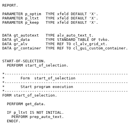
REPORT.

PARAMETER p_optim  TYPE xfeld DEFAULT 'X'.

PARAMETER p_ltxt   TYPE xfeld DEFAULT 'X'.

PARAMETER p_keep   TYPE xfeld DEFAULT 'X'.

DATA gt_autotext   TYPE alv_auto_text_t.

DATA gt_data       TYPE STANDARD TABLE OF tvko.

DATA gr_alv        TYPE REF TO cl_alv_grid_xt.

DATA gr_container  TYPE REF TO cl_gui_custom_container.

START-OF-SELECTION.

  PERFORM start_of_selection.

*------------------------------------------------------
*       Form  start_of_selection

*------------------------------------------------------
*       Start program execution

*------------------------------------------------------
FORM start_of_selection.

  PERFORM get_data.

  IF p_ltxt IS NOT INITIAL.

    PERFORM prep_auto_text.

  ENDIF.
