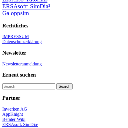
ERSAsoft: SimDia²
Galoppsim
Rechtliches
IMPRESSUM
Datenschutzerklärung
Newsletter
Newsletteranmeldung
Erneut suchen
Partner
Inwerken AG
AppKnight
Berater-Wiki
ERSAsoft: SimDia²