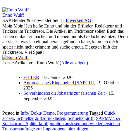
Enno Wulff
SAP Berater & Entwickler
bei
Inwerken AG
Moin Moin! Ich heiße Enno und bin der Erfinder, Redakteur und
Trickser im Tricktresor. Die Artikel im Tricktresor sollen Euch das
Leben einfacher machen und dienen mir als Gedächtnisstütze. Denn
an vieles, was ich einmal heraus gefunden habe, kann ich mich
später nicht mehr erinnern und suche erneut. Dagegen hilft der
Tricktresor. Viel Spaß!
Letzte Artikel von Enno Wulff
(
Alle anzeigen
)
FILTER
- 13. Januar 2026
Automatisches Eingabefeld [SAPGUI]
- 9. Oktober
2025
So verhinderst du Jobstarts zur falschen Zeit
- 15.
September 2025
Posted in
Info/ Doku/ Demo
,
Programmierung
Tagged
Quick
access
,
Schnellzugriffsdrucktasten
,
Schnellzugriff
,
SAPMV45A
Beitragsnavigation
Splitstorm – Splitterkonfiguration auslesen und wiederherstellen
Transportaufträge zur Importqueue hinzufügen