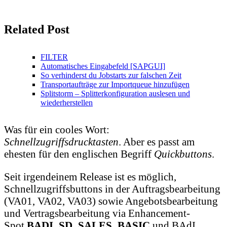
Related Post
FILTER
Automatisches Eingabefeld [SAPGUI]
So verhinderst du Jobstarts zur falschen Zeit
Transportaufträge zur Importqueue hinzufügen
Splitstorm – Splitterkonfiguration auslesen und
wiederherstellen
Was für ein cooles Wort:
Schnellzugriffsdrucktasten
. Aber es passt am
ehesten für den englischen Begriff
Quickbuttons
.
Seit irgendeinem Release ist es möglich,
Schnellzugriffsbuttons in der Auftragsbearbeitung
(VA01, VA02, VA03) sowie Angebotsbearbeitung
und Vertragsbearbeitung via Enhancement-
Spot
BADI_SD_SALES_BASIC
und BAdI