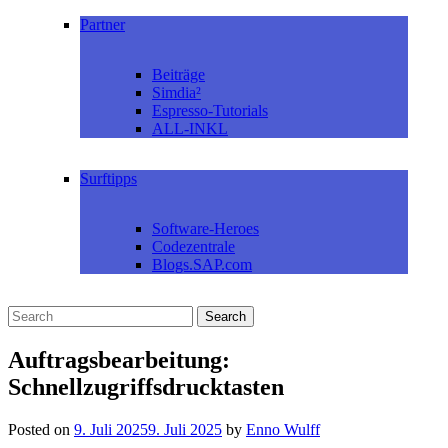
Partner
Beiträge
Simdia²
Espresso-Tutorials
ALL-INKL
Surftipps
Software-Heroes
Codezentrale
Blogs.SAP.com
Auftragsbearbeitung:
Schnellzugriffsdrucktasten
Posted on
9. Juli 2025
9. Juli 2025
by
Enno Wulff