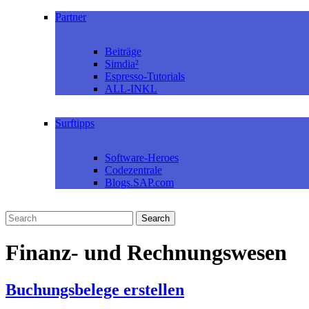
Partner
Beiträge
Simdia²
Espresso-Tutorials
ALL-INKL
Surftipps
Software-Heroes
Codezentrale
Blogs.SAP.com
Finanz- und Rechnungswesen
Buchungsbelege erstellen