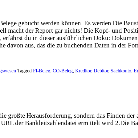
ie FI-Belege gebucht werden können. Es werden 
cht der Report gar nichts! Die Kopf- und Posi
, erfährst du in dieser ausführlichen Doku: Dokumen
 aus, das die zu buchenden Daten in der Form Kop
ngswesen
Tagged
FI-Beleg
,
CO-Beleg
,
Kreditor
,
Debitor
,
Sachkonto
,
Er
t die größte Herausforderung, sondern das Finden der
ie URL der Bankleitzahlendatei ermittelt wird 2.Die 