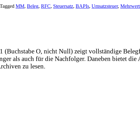
Tagged
MM
,
Beleg
,
RFC
,
Steuersatz
,
BAPIs
,
Umsatzsteuer
,
Mehrwerts
uchstabe O, nicht Null) zeigt vollständige Belegflü
ger als auch für die Nachfolger. Daneben bietet di
Archiven zu lesen.