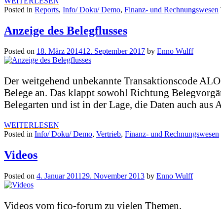
WEITERLESEN
Posted in
Reports
,
Info/ Doku/ Demo
,
Finanz- und Rechnungswesen
Anzeige des Belegflusses
Posted on
18. März 2014
12. September 2017
by
Enno Wulff
Der weitgehend unbekannte Transaktionscode ALO1 (B
Belege an. Das klappt sowohl Richtung Belegvorgän
Belegarten und ist in der Lage, die Daten auch aus 
WEITERLESEN
Posted in
Info/ Doku/ Demo
,
Vertrieb
,
Finanz- und Rechnungswesen
Videos
Posted on
4. Januar 2011
29. November 2013
by
Enno Wulff
Videos vom fico-forum zu vielen Themen.