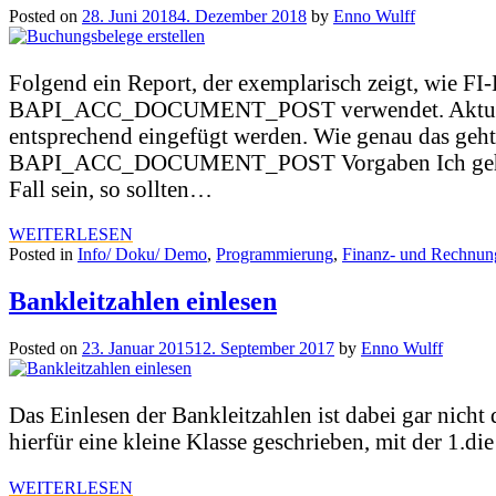
Posted on
28. Juni 2018
4. Dezember 2018
by
Enno Wulff
Folgend ein Report, der exemplarisch zeigt, w
BAPI_ACC_DOCUMENT_POST verwendet. Aktuell ma
entsprechend eingefügt werden. Wie genau das geht
BAPI_ACC_DOCUMENT_POST Vorgaben Ich gehe davon
Fall sein, so sollten…
WEITERLESEN
Posted in
Info/ Doku/ Demo
,
Programmierung
,
Finanz- und Rechnu
Bankleitzahlen einlesen
Posted on
23. Januar 2015
12. September 2017
by
Enno Wulff
Das Einlesen der Bankleitzahlen ist dabei gar nich
hierfür eine kleine Klasse geschrieben, mit der 1.d
WEITERLESEN