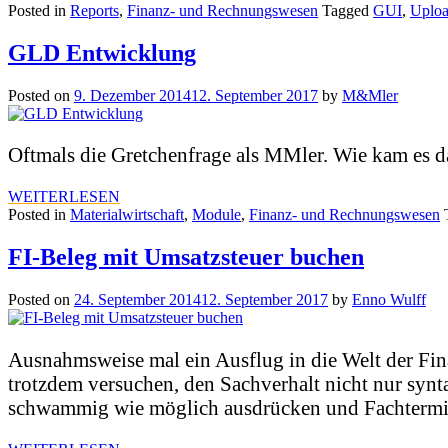
Posted in
Reports
,
Finanz- und Rechnungswesen
Tagged
GUI
,
Uplo
GLD Entwicklung
Posted on
9. Dezember 2014
12. September 2017
by
M&Mler
Oftmals die Gretchenfrage als MMler. Wie kam es da
WEITERLESEN
Posted in
Materialwirtschaft
,
Module
,
Finanz- und Rechnungswesen
FI-Beleg mit Umsatzsteuer buchen
Posted on
24. September 2014
12. September 2017
by
Enno Wulff
Ausnahmsweise mal ein Ausflug in die Welt der Fi
trotzdem versuchen, den Sachverhalt nicht nur syn
schwammig wie möglich ausdrücken und Fachtermin