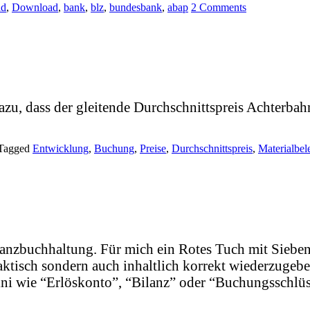
ad
,
Download
,
bank
,
blz
,
bundesbank
,
abap
2 Comments
zu, dass der gleitende Durchschnittspreis Achterbahn
Tagged
Entwicklung
,
Buchung
,
Preise
,
Durchschnittspreis
,
Materialbel
nanzbuchhaltung. Für mich ein Rotes Tuch mit Sieb
taktisch sondern auch inhaltlich korrekt wiederzuge
i wie “Erlöskonto”, “Bilanz” oder “Buchungsschlüs