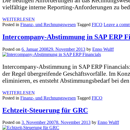
Die heutigen Anforderungen an das Rechnungswese
vielfältige interne Reporting-Anforderungen zu be
WEITERLESEN
Posted in
Finanz- und Rechnungswesen
Tagged
FICO
Leave a comm
Intercompany-Abstimmung in SAP ERP Fi
Posted on
6. Januar 2008
29. November 2013
by
Enno Wulff
Intercompany-Abstimmung in SAP ERP Financials: “D
der Regel übergreifende Geschäftsvorfälle. Im Kon
eliminieren, es entsteht Abstimmungsbedarf bei den
WEITERLESEN
Posted in
Finanz- und Rechnungswesen
Tagged
FICO
Echtzeit-Steuerung für GRC
Posted on
3. November 2007
8. November 2013
by
Enno Wulff