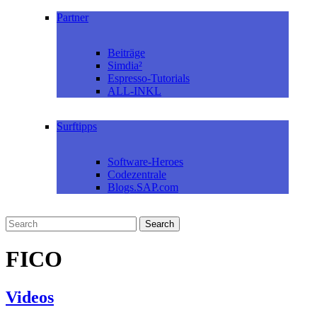
Partner
Beiträge
Simdia²
Espresso-Tutorials
ALL-INKL
Surftipps
Software-Heroes
Codezentrale
Blogs.SAP.com
FICO
Videos