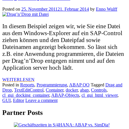
Posted on
25. November 2011
21. Februar 2014
by
Enno Wulff
In diesem Beispiel zeigen wir, wie Sie eine Datei
aus dem Windows-Explorer auf ein SAP-Control
ziehen können und den Dateipfad sowie
Dateinamen angezeigt bekommen. So lässt sich
z.B. eine Anwendung programmieren, die Dateien
per Drag’n’Drop entgegen nimmt und auf den
Application server hoch lädt.
WEITERLESEN
Posted in
Reports
,
Programmierung
,
ABAP OO
Tagged
Drag and
Drop
,
TextEditControl
,
Container
,
docker
,
abap
,
Controls
,
cl_gui_docking_container
,
ABAP-Objects
,
cl_gui_html_viewer
,
GUI
,
Editor
Leave a comment
Partner Posts