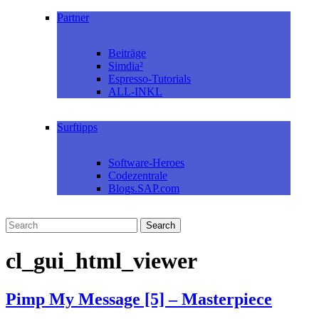
Partner
Beiträge
Simdia²
Espresso-Tutorials
ALL-INKL
Surftipps
Software-Heroes
Codezentrale
Blogs.SAP.com
cl_gui_html_viewer
Pimp My Message [5] – Masterpiece