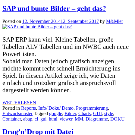
SAP und bunte Bilder – geht das?
Posted on
12. November 2014
12. September 2017
by
M&Mler
SAP ERP kann viel. Kleine Tabellen, große
Tabellen ALV Tabellen und im NWBC auch neue
PowerListen.
Sobald man Daten jedoch grafisch anzeigen
möchte kommt recht schnell Ernüchterung ins
Spiel. In diesem Artikel zeige ich, wie Daten
einfach und trotzdem grafisch anspruchsvoll
dargestellt werden können.
WEITERLESEN
Posted in
Reports
,
Info/ Doku/ Demo
,
Programmierung
,
Entwurfsmuster
Tagged
google
,
Bilder
,
Charts
,
GUI
,
style
,
Container
,
abap
,
cl_gui_html_viewer
,
MM
,
Diagramme
,
DOKU
Drag’n’Drop mit Datei