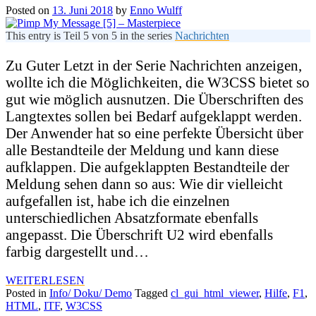
Posted on
13. Juni 2018
by
Enno Wulff
This entry is Teil 5 von 5 in the series
Nachrichten
Zu Guter Letzt in der Serie Nachrichten anzeigen,
wollte ich die Möglichkeiten, die W3CSS bietet so
gut wie möglich ausnutzen. Die Überschriften des
Langtextes sollen bei Bedarf aufgeklappt werden.
Der Anwender hat so eine perfekte Übersicht über
alle Bestandteile der Meldung und kann diese
aufklappen. Die aufgeklappten Bestandteile der
Meldung sehen dann so aus: Wie dir vielleicht
aufgefallen ist, habe ich die einzelnen
unterschiedlichen Absatzformate ebenfalls
angepasst. Die Überschrift U2 wird ebenfalls
farbig dargestellt und…
WEITERLESEN
Posted in
Info/ Doku/ Demo
Tagged
cl_gui_html_viewer
,
Hilfe
,
F1
,
HTML
,
ITF
,
W3CSS