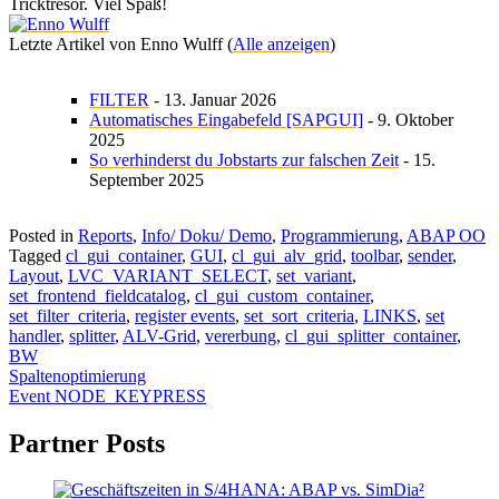
Tricktresor. Viel Spaß!
Letzte Artikel von Enno Wulff
(
Alle anzeigen
)
FILTER
- 13. Januar 2026
Automatisches Eingabefeld [SAPGUI]
- 9. Oktober
2025
So verhinderst du Jobstarts zur falschen Zeit
- 15.
September 2025
Posted in
Reports
,
Info/ Doku/ Demo
,
Programmierung
,
ABAP OO
Tagged
cl_gui_container
,
GUI
,
cl_gui_alv_grid
,
toolbar
,
sender
,
Layout
,
LVC_VARIANT_SELECT
,
set_variant
,
set_frontend_fieldcatalog
,
cl_gui_custom_container
,
set_filter_criteria
,
register events
,
set_sort_criteria
,
LINKS
,
set
handler
,
splitter
,
ALV-Grid
,
vererbung
,
cl_gui_splitter_container
,
BW
Beitragsnavigation
Spaltenoptimierung
Event NODE_KEYPRESS
Partner Posts