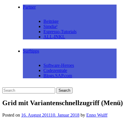
Partner
Beiträge
Simdia²
Espresso-Tutorials
ALL-INKL
Surftipps
Software-Heroes
Codezentrale
Blogs.SAP.com
Grid mit Variantenschnellzugriff (Menü)
Posted on
16. August 2011
10. Januar 2018
by
Enno Wulff