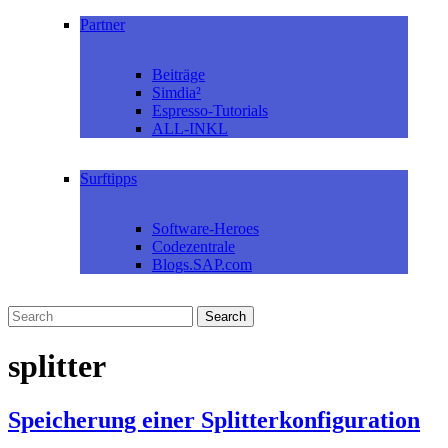
Partner
Beiträge
Simdia²
Espresso-Tutorials
ALL-INKL
Surftipps
Software-Heroes
Codezentrale
Blogs.SAP.com
splitter
Speicherung einer Splitterkonfiguration