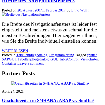
Breite des Navigationsfensters
Posted on
20. August 2007
1. Februar 2017
by
Enno Wulff
Die Breite des Navigationsfensters ist leider fest
eingestellt und meistens etwas zu schmal für die
meisten Beschreibungen. Hier zeigen wir Ihnen,
wie Sie die Breite individuell einstellen können.
WEITERLESEN
Posted in
Tabellenpflegedialog
,
Programmierung
Tagged
splitter
,
SAPGUI
,
Tabellenpflegedialog
,
GUI
,
TableControl
,
Viewcluster
,
Container
Leave a comment
Partner Posts
April 24, 2021
Geschäftszeiten in S/4HANA: ABAP vs. SimDia²