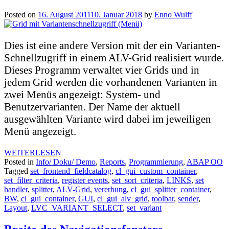
Posted on
16. August 2011
10. Januar 2018
by
Enno Wulff
Dies ist eine andere Version mit der ein Varianten-
Schnellzugriff in einem ALV-Grid realisiert wurde.
Dieses Programm verwaltet vier Grids und in
jedem Grid werden die vorhandenen Varianten in
zwei Menüs angezeigt: System- und
Benutzervarianten. Der Name der aktuell
ausgewählten Variante wird dabei im jeweiligen
Menü angezeigt.
WEITERLESEN
Posted in
Info/ Doku/ Demo
,
Reports
,
Programmierung
,
ABAP OO
Tagged
set_frontend_fieldcatalog
,
cl_gui_custom_container
,
set_filter_criteria
,
register events
,
set_sort_criteria
,
LINKS
,
set
handler
,
splitter
,
ALV-Grid
,
vererbung
,
cl_gui_splitter_container
,
BW
,
cl_gui_container
,
GUI
,
cl_gui_alv_grid
,
toolbar
,
sender
,
Layout
,
LVC_VARIANT_SELECT
,
set_variant