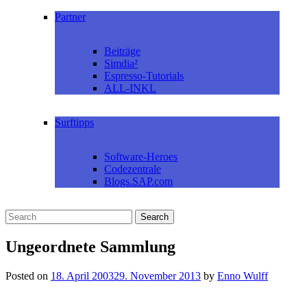
Partner
Beiträge
Simdia²
Espresso-Tutorials
ALL-INKL
Surftipps
Software-Heroes
Codezentrale
Blogs.SAP.com
Ungeordnete Sammlung
Posted on
18. April 2003
29. November 2013
by
Enno Wulff