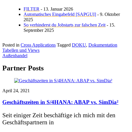
FILTER
- 13. Januar 2026
Automatisches Eingabefeld [SAPGUI]
- 9. Oktober
2025
So verhinderst du Jobstarts zur falschen Zeit
- 15.
September 2025
Posted in
Cross Applications
Tagged
DOKU
,
Dokumentation
Beitragsnavigation
Tabellen und Views
Außenhandel
Partner Posts
April 24, 2021
Geschäftszeiten in S/4HANA: ABAP vs. SimDia²
Seit einiger Zeit beschäftige ich mich mit den
Geschäftspartnern in