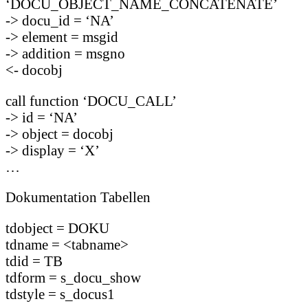
‘DOCU_OBJECT_NAME_CONCATENATE’
-> docu_id = ‘NA’
-> element = msgid
-> addition = msgno
<- docobj
call function ‘DOCU_CALL’
-> id = ‘NA’
-> object = docobj
-> display = ‘X’
…
Dokumentation Tabellen
tdobject = DOKU
tdname = <tabname>
tdid = TB
tdform = s_docu_show
tdstyle = s_docus1