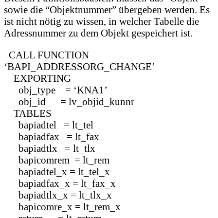
sowie die “Objektnummer” übergeben werden. Es
ist nicht nötig zu wissen, in welcher Tabelle die
Adressnummer zu dem Objekt gespeichert ist.
CALL FUNCTION
‘BAPI_ADDRESSORG_CHANGE’
EXPORTING
obj_type = ‘KNA1’
obj_id = lv_objid_kunnr
TABLES
bapiadtel = lt_tel
bapiadfax = lt_fax
bapiadtlx = lt_tlx
bapicomrem = lt_rem
bapiadtel_x = lt_tel_x
bapiadfax_x = lt_fax_x
bapiadtlx_x = lt_tlx_x
bapicomre_x = lt_rem_x