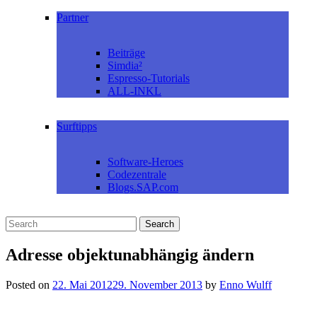
Partner
Beiträge
Simdia²
Espresso-Tutorials
ALL-INKL
Surftipps
Software-Heroes
Codezentrale
Blogs.SAP.com
Adresse objektunabhängig ändern
Posted on
22. Mai 2012
29. November 2013
by
Enno Wulff