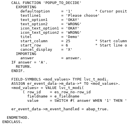
    CALL FUNCTION 'POPUP_TO_DECIDE'

      EXPORTING

        defaultoption     = '1'          " Cursor posit
        textline1         = 'Please choose'

        text_option1      = 'OKAY'

        text_option2      = 'WRONG'

        icon_text_option1 = 'OKAY'

        icon_text_option2 = 'WRONG'

        titel             = 'Demo'

        start_column      = 25           " Start column
        start_row         = 6            " Start line o
        cancel_display    = 'X'

      IMPORTING

        answer            = answer.

    IF answer = 'A'.

      RETURN.

    ENDIF.

    FIELD-SYMBOLS <mod_values> TYPE lvc_t_modi.

    ASSIGN er_event_data->m_data->* TO <mod_values>.

    <mod_values> = VALUE lvc_t_modi(

         ( row_id    = es_row_no-row_id

           fieldname = e_fieldname

           value     = SWITCH #( answer WHEN '1' THEN '
    er_event_data->m_event_handled = abap_true.

  ENDMETHOD.

ENDCLASS.
