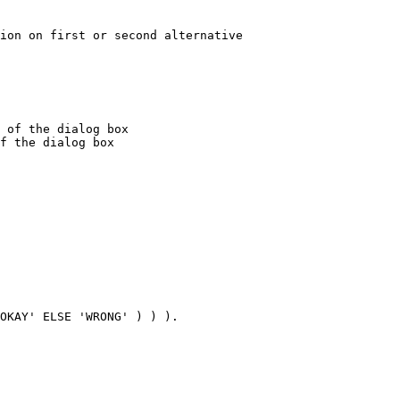
ion on first or second alternative

 of the dialog box

f the dialog box

OKAY' ELSE 'WRONG' ) ) ).
