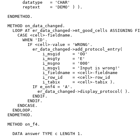
        datatype   = 'CHAR'

        reptext    = 'DEMO' ) ).

  ENDMETHOD.

  METHOD on_data_changed.

    LOOP AT er_data_changed->mt_good_cells ASSIGNING FI
      CASE <cell>-fieldname.

        WHEN 'ID'.

          IF <cell>-value = 'WRONG'.

            er_data_changed->add_protocol_entry(

                i_msgid     = 'OO'

                i_msgty     = 'E'

                i_msgno     = '000'

                i_msgv1     = 'Input is wrong!'

                i_fieldname = <cell>-fieldname

                i_row_id    = <cell>-row_id

                i_tabix     = <cell>-tabix ).

            IF e_onf4 = 'A'.

              er_data_changed->display_protocol( ).

            ENDIF.

          ENDIF.

      ENDCASE.

    ENDLOOP.

  ENDMETHOD.

  METHOD on_f4.

    DATA answer TYPE c LENGTH 1.
