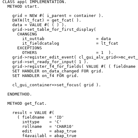
CLASS appl IMPLEMENTATION.

  METHOD start.

    grid = NEW #( i_parent = container ).

    DATA(lt_fcat) = get_fcat( ).

    data = VALUE #( ( ) ).

    grid->set_table_for_first_display(

      CHANGING

        it_outtab                     = data

        it_fieldcatalog               = lt_fcat

      EXCEPTIONS

        OTHERS                        = 1  ).

    grid->register_edit_event( cl_gui_alv_grid=>mc_evt_
    grid->set_ready_for_input( 1 ).

    grid->register_f4_for_fields( VALUE #( ( fieldname 
    SET HANDLER on_data_changed FOR grid.

    SET HANDLER on_f4 FOR grid.

    cl_gui_container=>set_focus( grid ).

  ENDMETHOD.

  METHOD get_fcat.

    result = VALUE #(

      ( fieldname  = 'ID'

        inttype    = 'C'

        rollname   = 'CHAR10'

        edit       = abap_true

        f4availabl = abap_true
