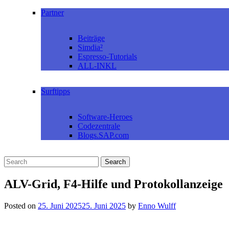
Partner
Beiträge
Simdia²
Espresso-Tutorials
ALL-INKL
Surftipps
Software-Heroes
Codezentrale
Blogs.SAP.com
ALV-Grid, F4-Hilfe und Protokollanzeige
Posted on
25. Juni 2025
25. Juni 2025
by
Enno Wulff