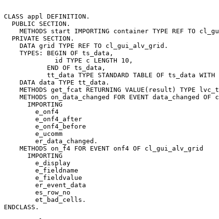
CLASS appl DEFINITION.

  PUBLIC SECTION.

    METHODS start IMPORTING container TYPE REF TO cl_gu
  PRIVATE SECTION.

    DATA grid TYPE REF TO cl_gui_alv_grid.

    TYPES: BEGIN OF ts_data,

             id TYPE c LENGTH 10,

           END OF ts_data,

           tt_data TYPE STANDARD TABLE OF ts_data WITH 
    DATA data TYPE tt_data.

    METHODS get_fcat RETURNING VALUE(result) TYPE lvc_t
    METHODS on_data_changed FOR EVENT data_changed OF c
      IMPORTING

        e_onf4

        e_onf4_after

        e_onf4_before

        e_ucomm

        er_data_changed.

    METHODS on_f4 FOR EVENT onf4 OF cl_gui_alv_grid

      IMPORTING

        e_display

        e_fieldname

        e_fieldvalue

        er_event_data

        es_row_no

        et_bad_cells.

ENDCLASS.
