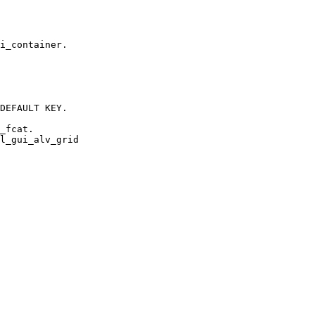
i_container.

DEFAULT KEY.

_fcat.

l_gui_alv_grid
