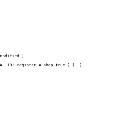
modified ).

= 'ID' register = abap_true ) )  ).
