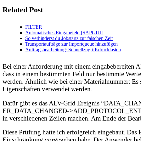
Related Post
FILTER
Automatisches Eingabefeld [SAPGUI]
So verhinderst du Jobstarts zur falschen Zeit
Transportaufträge zur Importqueue hinzufügen
Auftragsbearbeitung: Schnellzugriffsdrucktasten
Bei einer Anforderung mit einem eingabebereiten AL
dass in einem bestimmten Feld nur bestimmte Werte
werden. Ähnlich wie bei einer Materialnummer: Es
Eigenschaften verwendet werden.
Dafür gibt es das ALV-Grid Ereignis “DATA_CHANG
ER_DATA_CHANGED->ADD_PROTOCOL_ENTRY eine en
in verschiedenen Zeilen machen. Am Ende der Bearbe
Diese Prüfung hatte ich erfolgreich eingebaut. Das 
Einschränkung vorgegeben habe. Der Anwender bekomm