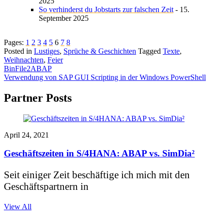
2025
So verhinderst du Jobstarts zur falschen Zeit
- 15.
September 2025
Pages:
1
2
3
4
5
6
7
8
Posted in
Lustiges
,
Sprüche & Geschichten
Tagged
Texte
,
Weihnachten
,
Feier
Beitragsnavigation
BinFile2ABAP
Verwendung von SAP GUI Scripting in der Windows PowerShell
Partner Posts
April 24, 2021
Geschäftszeiten in S/4HANA: ABAP vs. SimDia²
Seit einiger Zeit beschäftige ich mich mit den
Geschäftspartnern in
View All