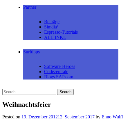
Partner
Beiträge
Simdia²
Espresso-Tutorials
ALL-INKL
Surftipps
Software-Heroes
Codezentrale
Blogs.SAP.com
Weihnachtsfeier
Posted on
19. Dezember 2012
12. September 2017
by
Enno Wulff