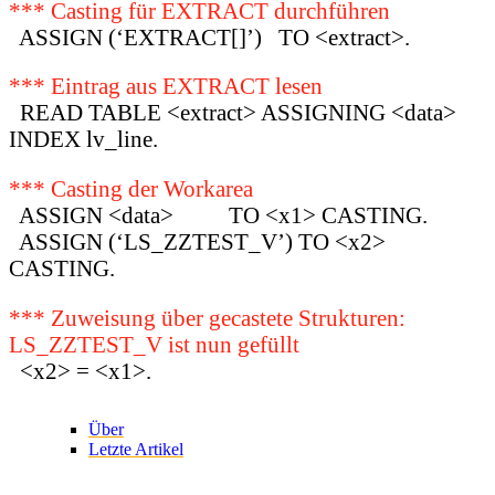
*** Casting für EXTRACT durchführen
ASSIGN (‘EXTRACT[]’) TO <extract>.
*** Eintrag aus EXTRACT lesen
READ TABLE <extract> ASSIGNING <data>
INDEX lv_line.
*** Casting der Workarea
ASSIGN <data> TO <x1> CASTING.
ASSIGN (‘LS_ZZTEST_V’) TO <x2>
CASTING.
*** Zuweisung über gecastete Strukturen:
LS_ZZTEST_V ist nun gefüllt
<x2> = <x1>.
Über
Letzte Artikel