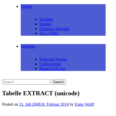
Partner
Beiträge
Simdia²
Espresso-Tutorials
ALL-INKL
Surftipps
Software-Heroes
Codezentrale
Blogs.SAP.com
Tabelle EXTRACT (unicode)
Posted on
31. Juli 2008
18. Februar 2014
by
Enno Wulff