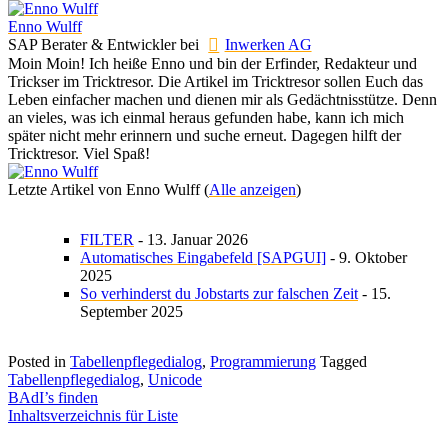
Enno Wulff
SAP Berater & Entwickler
bei
Inwerken AG
Moin Moin! Ich heiße Enno und bin der Erfinder, Redakteur und
Trickser im Tricktresor. Die Artikel im Tricktresor sollen Euch das
Leben einfacher machen und dienen mir als Gedächtnisstütze. Denn
an vieles, was ich einmal heraus gefunden habe, kann ich mich
später nicht mehr erinnern und suche erneut. Dagegen hilft der
Tricktresor. Viel Spaß!
Letzte Artikel von Enno Wulff
(
Alle anzeigen
)
FILTER
- 13. Januar 2026
Automatisches Eingabefeld [SAPGUI]
- 9. Oktober
2025
So verhinderst du Jobstarts zur falschen Zeit
- 15.
September 2025
Posted in
Tabellenpflegedialog
,
Programmierung
Tagged
Tabellenpflegedialog
,
Unicode
Beitragsnavigation
BAdI’s finden
Inhaltsverzeichnis für Liste