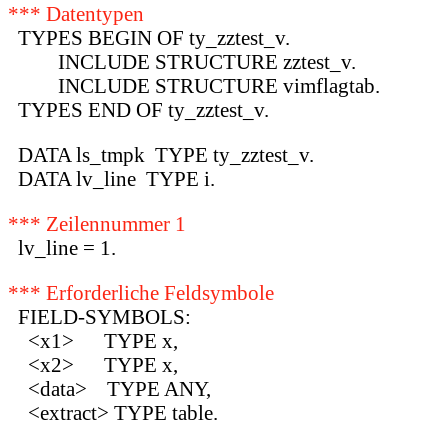
*** Datentypen
TYPES BEGIN OF ty_zztest_v.
INCLUDE STRUCTURE zztest_v.
INCLUDE STRUCTURE vimflagtab.
TYPES END OF ty_zztest_v.
DATA ls_tmpk TYPE ty_zztest_v.
DATA lv_line TYPE i.
*** Zeilennummer 1
lv_line = 1.
*** Erforderliche Feldsymbole
FIELD-SYMBOLS:
<x1> TYPE x,
<x2> TYPE x,
<data> TYPE ANY,
<extract> TYPE table.