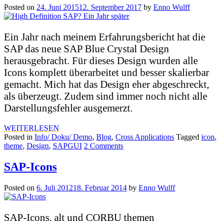
Posted on
24. Juni 2015
12. September 2017
by
Enno Wulff
Ein Jahr nach meinem Erfahrungsbericht hat die
SAP das neue SAP Blue Crystal Design
herausgebracht. Für dieses Design wurden alle
Icons komplett überarbeitet und besser skalierbar
gemacht. Mich hat das Design eher abgeschreckt,
als überzeugt. Zudem sind immer noch nicht alle
Darstellungsfehler ausgemerzt.
WEITERLESEN
Posted in
Info/ Doku/ Demo
,
Blog
,
Cross Applications
Tagged
icon
,
theme
,
Design
,
SAPGUI
2 Comments
SAP-Icons
Posted on
6. Juli 2012
18. Februar 2014
by
Enno Wulff
SAP-Icons, alt und CORBU themen