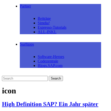
Partner
Beiträge
Simdia²
Espresso-Tutorials
ALL-INKL
Surftipps
Software-Heroes
Codezentrale
Blogs.SAP.com
icon
High Definition SAP? Ein Jahr später