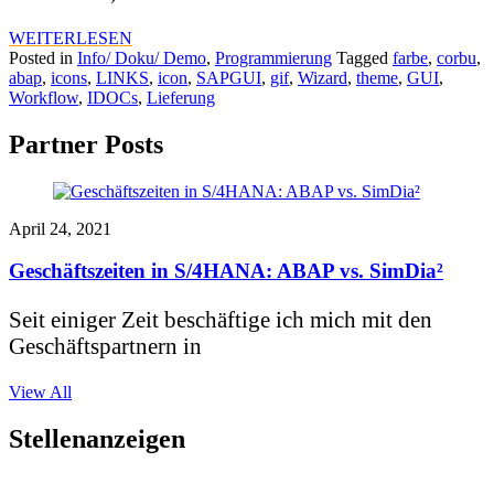
WEITERLESEN
Posted in
Info/ Doku/ Demo
,
Programmierung
Tagged
farbe
,
corbu
,
abap
,
icons
,
LINKS
,
icon
,
SAPGUI
,
gif
,
Wizard
,
theme
,
GUI
,
Workflow
,
IDOCs
,
Lieferung
Partner Posts
April 24, 2021
Geschäftszeiten in S/4HANA: ABAP vs. SimDia²
Seit einiger Zeit beschäftige ich mich mit den
Geschäftspartnern in
View All
Stellenanzeigen