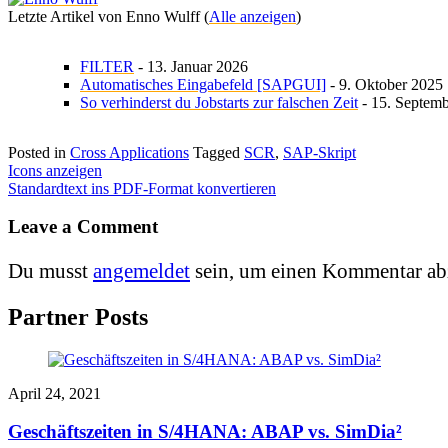
Letzte Artikel von Enno Wulff
(
Alle anzeigen
)
FILTER
- 13. Januar 2026
Automatisches Eingabefeld [SAPGUI]
- 9. Oktober 2025
So verhinderst du Jobstarts zur falschen Zeit
- 15. Septem
Posted in
Cross Applications
Tagged
SCR
,
SAP-Skript
Beitragsnavigation
Icons anzeigen
Standardtext ins PDF-Format konvertieren
Leave a Comment
Du musst
angemeldet
sein, um einen Kommentar ab
Partner Posts
April 24, 2021
Geschäftszeiten in S/4HANA: ABAP vs. SimDia²