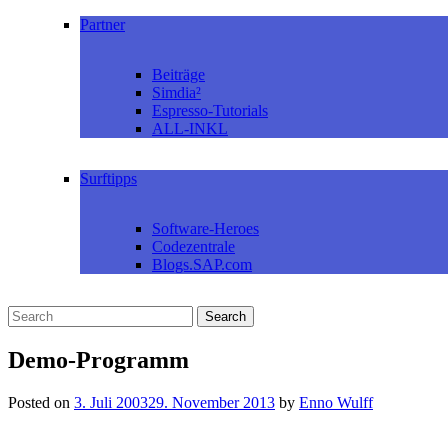
Partner
Beiträge
Simdia²
Espresso-Tutorials
ALL-INKL
Surftipps
Software-Heroes
Codezentrale
Blogs.SAP.com
Demo-Programm
Posted on
3. Juli 2003
29. November 2013
by
Enno Wulff