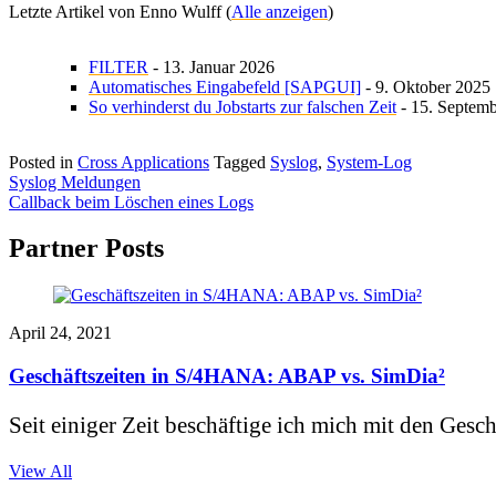
Letzte Artikel von Enno Wulff
(
Alle anzeigen
)
FILTER
- 13. Januar 2026
Automatisches Eingabefeld [SAPGUI]
- 9. Oktober 2025
So verhinderst du Jobstarts zur falschen Zeit
- 15. Septem
Posted in
Cross Applications
Tagged
Syslog
,
System-Log
Beitragsnavigation
Syslog Meldungen
Callback beim Löschen eines Logs
Partner Posts
April 24, 2021
Geschäftszeiten in S/4HANA: ABAP vs. SimDia²
Seit einiger Zeit beschäftige ich mich mit den Gesch
View All