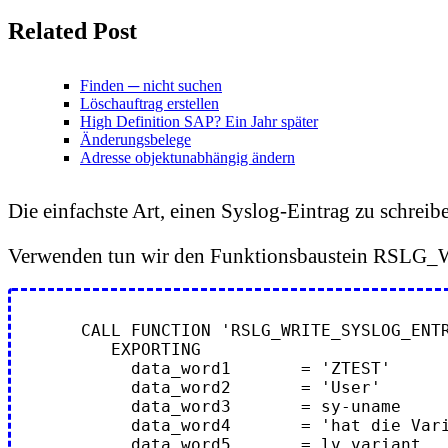
Related Post
Finden ─ nicht suchen
Löschauftrag erstellen
High Definition SAP? Ein Jahr später
Änderungsbelege
Adresse objektunabhängig ändern
Die einfachste Art, einen Syslog-Eintrag zu schreibe
Verwenden tun wir den Funktionsbaustein RSLG_
    CALL FUNCTION 'RSLG_WRITE_SYSLOG_ENTR
       EXPORTING

         data_word1       = 'ZTEST'

         data_word2       = 'User'

         data_word3       = sy-uname

         data_word4       = 'hat die Variante umgestellt:'

         data_word5       = lv_variant
