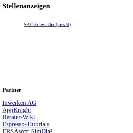
Stellenanzeigen
SAP-Entwickler (m/w/d)
Partner
Inwerken AG
AppKnight
Berater-Wiki
Espresso-Tutorials
ERSAsoft: SimDia²