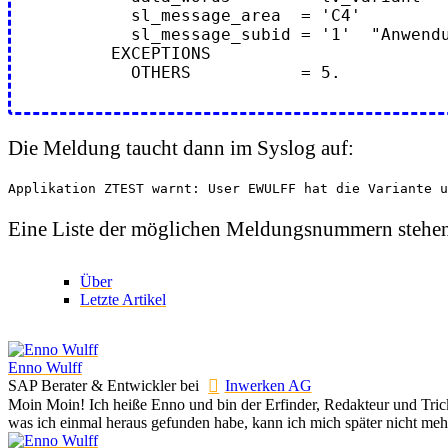
         sl_message_area  = 'C4'

         sl_message_subid = '1'  "Anwendung &A warnt: &B &C &D &E"

       EXCEPTIONS

         OTHERS           = 5.
Die Meldung taucht dann im Syslog auf:
Applikation ZTEST warnt: User EWULFF hat die Variante u
Eine Liste der möglichen Meldungsnummern stehen
Über
Letzte Artikel
Enno Wulff
SAP Berater & Entwickler
bei
Inwerken AG
Moin Moin! Ich heiße Enno und bin der Erfinder, Redakteur und Tricks
was ich einmal heraus gefunden habe, kann ich mich später nicht mehr