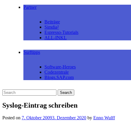
Partner
Beiträge
Simdia²
Espresso-Tutorials
ALL-INKL
Surftipps
Software-Heroes
Codezentrale
Blogs.SAP.com
Syslog-Eintrag schreiben
Posted on
7. Oktober 2009
3. Dezember 2020
by
Enno Wulff