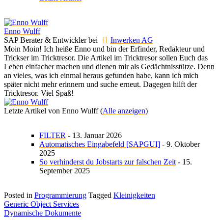
Enno Wulff
SAP Berater & Entwickler
bei
Inwerken AG
Moin Moin! Ich heiße Enno und bin der Erfinder, Redakteur und
Trickser im Tricktresor. Die Artikel im Tricktresor sollen Euch das
Leben einfacher machen und dienen mir als Gedächtnisstütze. Denn
an vieles, was ich einmal heraus gefunden habe, kann ich mich
später nicht mehr erinnern und suche erneut. Dagegen hilft der
Tricktresor. Viel Spaß!
Letzte Artikel von Enno Wulff
(
Alle anzeigen
)
FILTER
- 13. Januar 2026
Automatisches Eingabefeld [SAPGUI]
- 9. Oktober
2025
So verhinderst du Jobstarts zur falschen Zeit
- 15.
September 2025
Posted in
Programmierung
Tagged
Kleinigkeiten
Beitragsnavigation
Generic Object Services
Dynamische Dokumente