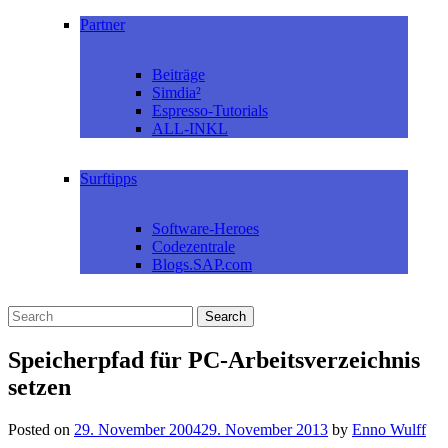
Partner
Beiträge
Simdia²
Espresso-Tutorials
ALL-INKL
Surftipps
Software-Heroes
Codezentrale
Blogs.SAP.com
Speicherpfad für PC-Arbeitsverzeichnis
setzen
Posted on
29. November 2004
29. November 2013
by
Enno Wulff