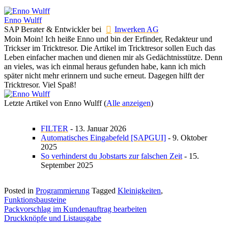
Enno Wulff
SAP Berater & Entwickler
bei
Inwerken AG
Moin Moin! Ich heiße Enno und bin der Erfinder, Redakteur und
Trickser im Tricktresor. Die Artikel im Tricktresor sollen Euch das
Leben einfacher machen und dienen mir als Gedächtnisstütze. Denn
an vieles, was ich einmal heraus gefunden habe, kann ich mich
später nicht mehr erinnern und suche erneut. Dagegen hilft der
Tricktresor. Viel Spaß!
Letzte Artikel von Enno Wulff
(
Alle anzeigen
)
FILTER
- 13. Januar 2026
Automatisches Eingabefeld [SAPGUI]
- 9. Oktober
2025
So verhinderst du Jobstarts zur falschen Zeit
- 15.
September 2025
Posted in
Programmierung
Tagged
Kleinigkeiten
,
Funktionsbausteine
Beitragsnavigation
Packvorschlag im Kundenauftrag bearbeiten
Druckknöpfe und Listausgabe