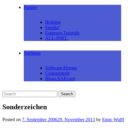
Partner
Beiträge
Simdia²
Espresso-Tutorials
ALL-INKL
Surftipps
Software-Heroes
Codezentrale
Blogs.SAP.com
Sonderzeichen
Posted on
7. September 2006
29. November 2013
by
Enno Wulff