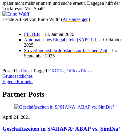
später nicht mehr erinnern und suche erneut. Dagegen hilft der
Tricktresor. Viel Spaß!
Letzte Artikel von Enno Wulff
(
Alle anzeigen
)
FILTER
- 13. Januar 2026
Automatisches Eingabefeld [SAPGUI]
- 9. Oktober
2025
So verhinderst du Jobstarts zur falschen Zeit
- 15.
September 2025
Posted in
Excel
Tagged
EXCEL
,
Office-Tricks
Beitragsnavigation
Grundsätzliches
Eigene Formeln
Partner Posts
April 24, 2021
Geschäftszeiten in S/4HANA: ABAP vs. SimDia²