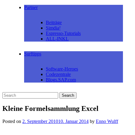
Partner
Beiträge
Simdia²
Espresso-Tutorials
ALL-INKL
Surftipps
Software-Heroes
Codezentrale
Blogs.SAP.com
Kleine Formelsammlung Excel
Posted on
2. September 2010
10. Januar 2014
by
Enno Wulff