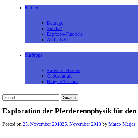
Partner
Beiträge
Simdia²
Espresso-Tutorials
ALL-INKL
Surftipps
Software-Heroes
Codezentrale
Blogs.SAP.com
Exploration der Pferderennphysik für den 
Posted on
25. November 2018
25. November 2018
by
Marco Matjes