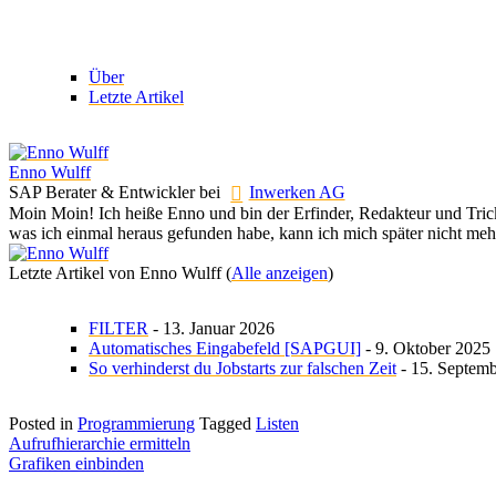
Über
Letzte Artikel
Enno Wulff
SAP Berater & Entwickler
bei
Inwerken AG
Moin Moin! Ich heiße Enno und bin der Erfinder, Redakteur und Tricks
was ich einmal heraus gefunden habe, kann ich mich später nicht mehr
Letzte Artikel von Enno Wulff
(
Alle anzeigen
)
FILTER
- 13. Januar 2026
Automatisches Eingabefeld [SAPGUI]
- 9. Oktober 2025
So verhinderst du Jobstarts zur falschen Zeit
- 15. Septem
Posted in
Programmierung
Tagged
Listen
Beitragsnavigation
Aufrufhierarchie ermitteln
Grafiken einbinden