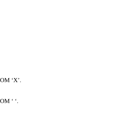
OM ‘X’.
M ‘ ‘.