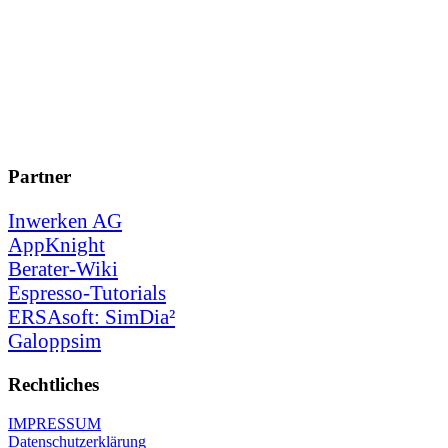
Partner
Inwerken AG
AppKnight
Berater-Wiki
Espresso-Tutorials
ERSAsoft: SimDia²
Galoppsim
Rechtliches
IMPRESSUM
Datenschutzerklärung