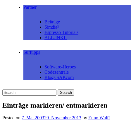
Partner
Beiträge
Simdia²
Espresso-Tutorials
ALL-INKL
Surftipps
Software-Heroes
Codezentrale
Blogs.SAP.com
Einträge markieren/ entmarkieren
Posted on
7. Mai 2003
29. November 2013
by
Enno Wulff