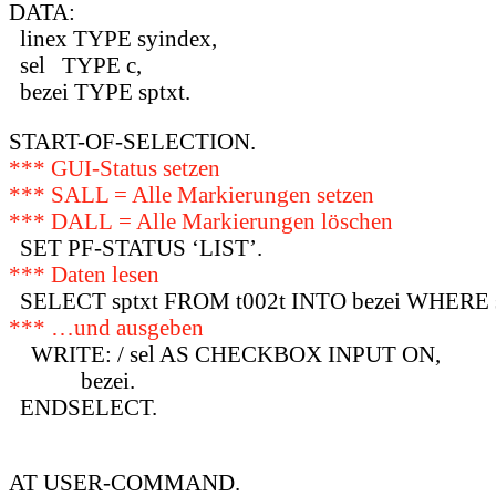
DATA:
linex TYPE syindex,
sel TYPE c,
bezei TYPE sptxt.
START-OF-SELECTION.
*** GUI-Status setzen
*** SALL = Alle Markierungen setzen
*** DALL = Alle Markierungen löschen
SET PF-STATUS ‘LIST’.
*** Daten lesen
SELECT sptxt FROM t002t INTO bezei WHERE sp
*** …und ausgeben
WRITE: / sel AS CHECKBOX INPUT ON,
bezei.
ENDSELECT.
AT USER-COMMAND.