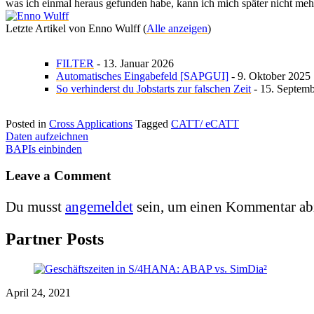
was ich einmal heraus gefunden habe, kann ich mich später nicht mehr
Letzte Artikel von Enno Wulff
(
Alle anzeigen
)
FILTER
- 13. Januar 2026
Automatisches Eingabefeld [SAPGUI]
- 9. Oktober 2025
So verhinderst du Jobstarts zur falschen Zeit
- 15. Septem
Posted in
Cross Applications
Tagged
CATT/ eCATT
Beitragsnavigation
Daten aufzeichnen
BAPIs einbinden
Leave a Comment
Du musst
angemeldet
sein, um einen Kommentar ab
Partner Posts
April 24, 2021