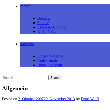
Partner
Beiträge
Simdia²
Espresso-Tutorials
ALL-INKL
Surftipps
Software-Heroes
Codezentrale
Blogs.SAP.com
Allgemein
Posted on
2. Oktober 2007
29. November 2013
by
Enno Wulff