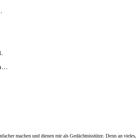
.
t.
en…
infacher machen und dienen mir als Gedächtnisstütze. Denn an vieles,