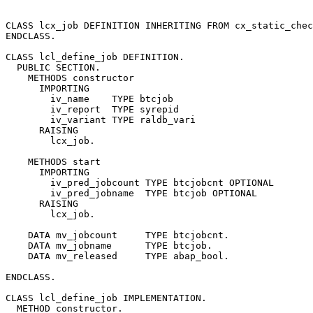
CLASS lcx_job DEFINITION INHERITING FROM cx_static_chec
ENDCLASS.

CLASS lcl_define_job DEFINITION.

  PUBLIC SECTION.

    METHODS constructor

      IMPORTING

        iv_name    TYPE btcjob

        iv_report  TYPE syrepid

        iv_variant TYPE raldb_vari

      RAISING

        lcx_job.

    METHODS start

      IMPORTING

        iv_pred_jobcount TYPE btcjobcnt OPTIONAL

        iv_pred_jobname  TYPE btcjob OPTIONAL

      RAISING

        lcx_job.

    DATA mv_jobcount     TYPE btcjobcnt.

    DATA mv_jobname      TYPE btcjob.

    DATA mv_released     TYPE abap_bool.

ENDCLASS.

CLASS lcl_define_job IMPLEMENTATION.

  METHOD constructor.
