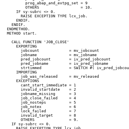
          prog_abap_and_extpg_set = 9

          OTHERS                  = 10.

      IF sy-subrc <> 0.

        RAISE EXCEPTION TYPE lcx_job.

      ENDIF.

    ENDIF.

  ENDMETHOD.

  METHOD start.

    CALL FUNCTION 'JOB_CLOSE'

      EXPORTING

        jobcount             = mv_jobcount

        jobname              = mv_jobname

        pred_jobcount        = iv_pred_jobcount

        pred_jobname         = iv_pred_jobname

        strtimmed            = SWITCH #( iv_pred_jobcount WHEN space THEN 'X' ELSE space )

      IMPORTING

        job_was_released     = mv_released

      EXCEPTIONS

        cant_start_immediate = 1

        invalid_startdate    = 2

        jobname_missing      = 3

        job_close_failed     = 4

        job_nosteps          = 5

        job_notex            = 6

        lock_failed          = 7

        invalid_target       = 8

        OTHERS               = 9.

    IF sy-subrc <> 0.

      RAISE EXCEPTION TYPE lcx_job.
