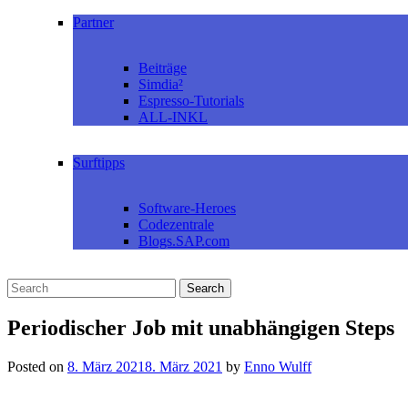
Partner
Beiträge
Simdia²
Espresso-Tutorials
ALL-INKL
Surftipps
Software-Heroes
Codezentrale
Blogs.SAP.com
Periodischer Job mit unabhängigen Steps
Posted on
8. März 2021
8. März 2021
by
Enno Wulff