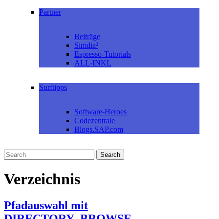
Partner
Beiträge
Simdia²
Espresso-Tutorials
ALL-INKL
Surftipps
Software-Heroes
Codezentrale
Blogs.SAP.com
Verzeichnis
Pfadauswahl mit
DIRECTORY_BROWSE