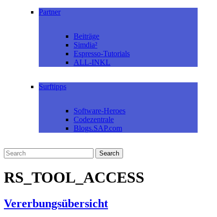
Partner
Beiträge
Simdia²
Espresso-Tutorials
ALL-INKL
Surftipps
Software-Heroes
Codezentrale
Blogs.SAP.com
RS_TOOL_ACCESS
Vererbungsübersicht