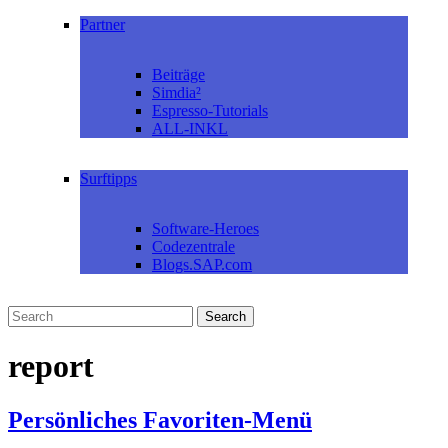
Partner
Beiträge
Simdia²
Espresso-Tutorials
ALL-INKL
Surftipps
Software-Heroes
Codezentrale
Blogs.SAP.com
report
Persönliches Favoriten-Menü