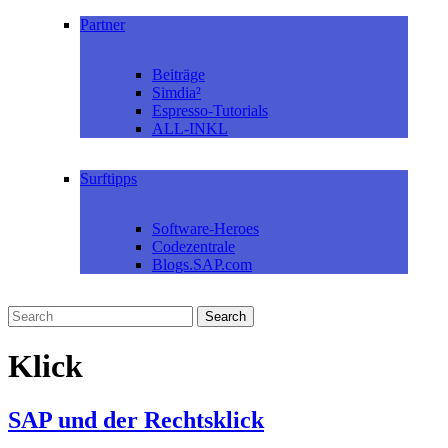
Partner
Beiträge
Simdia²
Espresso-Tutorials
ALL-INKL
Surftipps
Software-Heroes
Codezentrale
Blogs.SAP.com
Klick
SAP und der Rechtsklick