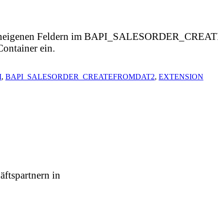
undeneigenen Feldern im BAPI_SALESORDER_CREATE
ntainer ein.
I
,
BAPI_SALESORDER_CREATEFROMDAT2
,
EXTENSION
äftspartnern in