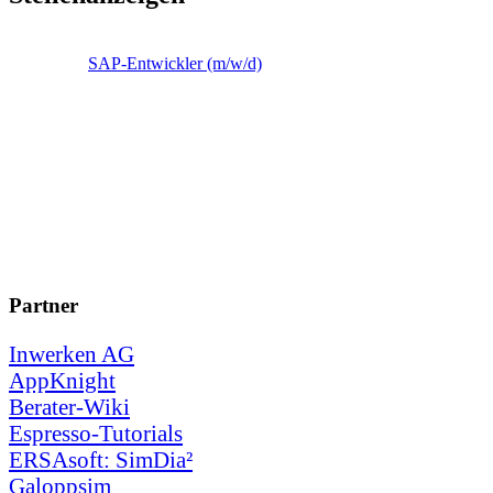
SAP-Entwickler (m/w/d)
Partner
Inwerken AG
AppKnight
Berater-Wiki
Espresso-Tutorials
ERSAsoft: SimDia²
Galoppsim