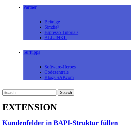
Partner
Beiträge
Simdia²
Espresso-Tutorials
ALL-INKL
Surftipps
Software-Heroes
Codezentrale
Blogs.SAP.com
EXTENSION
Kundenfelder in BAPI-Struktur füllen