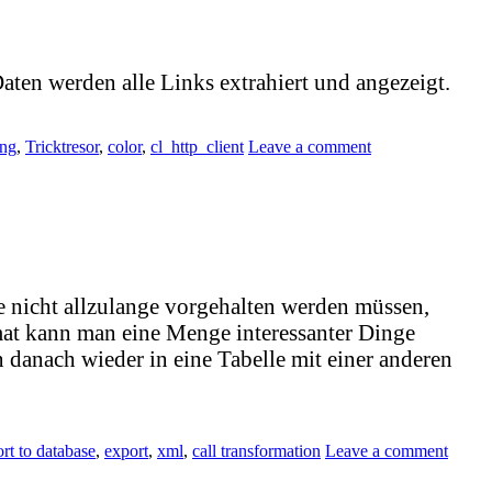
ten werden alle Links extrahiert und angezeigt.
ung
,
Tricktresor
,
color
,
cl_http_client
Leave a comment
e nicht allzulange vorgehalten werden müssen,
 kann man eine Menge interessanter Dinge
 danach wieder in eine Tabelle mit einer anderen
rt to database
,
export
,
xml
,
call transformation
Leave a comment