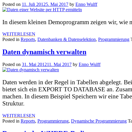
Posted on
11. Juli 2012
5. Mai 2017
by
Enno Wulff
In diesem kleinen Demoprogramm zeigen wir, wie man
WEITERLESEN
Posted in
Reports
,
Datenbanken & Datenselektion
,
Programmierung
Daten dynamisch verwalten
Posted on
31. Mai 2012
11. Mai 2017
by
Enno Wulff
Daten werden in der Regel in Tabellen abgelegt. Be
bietet sich ein EXPORT TO DATABASE an. Zusamm
machen. In diesem Beispiel Speichern wir eine Tabel
Struktur.
WEITERLESEN
Posted in
Reports
,
Programmierung
,
Dynamische Programmierung
T