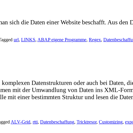
 sich die Daten einer Website beschafft. Aus den Da
Tagged
url
,
LINKS
,
ABAP eigene Programme
,
Regex
,
Datenbeschaff
i komplexen Datenstrukturen oder auch bei Daten, di
en mit der Umwandlung von Daten ins XML-Format
le mit einer bestimmten Struktur und lesen die Daten
agged
ALV-Grid
,
rtti
,
Datenbeschaffung
,
Tricktresor
,
Customizing
,
expo