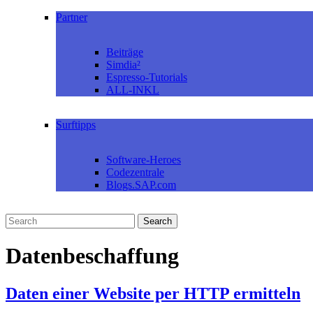
Partner
Beiträge
Simdia²
Espresso-Tutorials
ALL-INKL
Surftipps
Software-Heroes
Codezentrale
Blogs.SAP.com
Datenbeschaffung
Daten einer Website per HTTP ermitteln