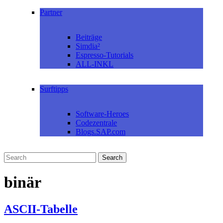
Partner
Beiträge
Simdia²
Espresso-Tutorials
ALL-INKL
Surftipps
Software-Heroes
Codezentrale
Blogs.SAP.com
binär
ASCII-Tabelle