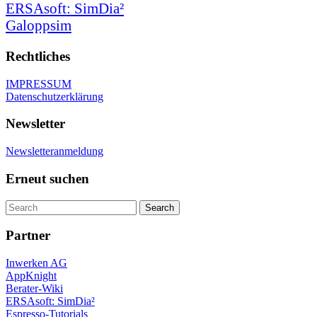
ERSAsoft: SimDia²
Galoppsim
Rechtliches
IMPRESSUM
Datenschutzerklärung
Newsletter
Newsletteranmeldung
Erneut suchen
Partner
Inwerken AG
AppKnight
Berater-Wiki
ERSAsoft: SimDia²
Espresso-Tutorials