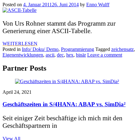
Posted on
4. Januar 2011
26. Juni 2014
by
Enno Wulff
Von Urs Rohner stammt das Programm zur
Generierung einer ASCII-Tabelle.
WEITERLESEN
Posted in
Info/ Doku/ Demo
,
Programmierung
Tagged
zeichensatz
,
Eigenentwicklungen
,
ascii
,
dec
,
hex
,
binär
Leave a comment
Partner Posts
April 24, 2021
Geschäftszeiten in S/4HANA: ABAP vs. SimDia²
Seit einiger Zeit beschäftige ich mich mit den
Geschäftspartnern in
View All