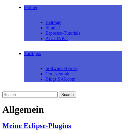
Partner
Beiträge
Simdia²
Espresso-Tutorials
ALL-INKL
Surftipps
Software-Heroes
Codezentrale
Blogs.SAP.com
Allgemein
Meine Eclipse-Plugins