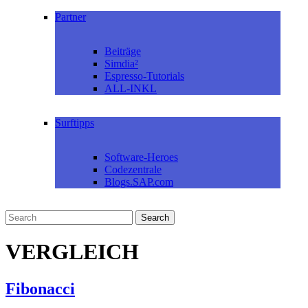
Partner
Beiträge
Simdia²
Espresso-Tutorials
ALL-INKL
Surftipps
Software-Heroes
Codezentrale
Blogs.SAP.com
VERGLEICH
Fibonacci