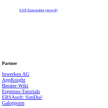
SAP-Entwickler (m/w/d)
Partner
Inwerken AG
AppKnight
Berater-Wiki
Espresso-Tutorials
ERSAsoft: SimDia²
Galoppsim