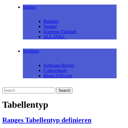
Partner
Beiträge
Simdia²
Espresso-Tutorials
ALL-INKL
Surftipps
Software-Heroes
Codezentrale
Blogs.SAP.com
Tabellentyp
Ranges Tabellentyp definieren