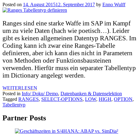
Posted on
14. August 2015
12. September 2017
by
Enno Wulff
Ranges sind eine starke Waffe im SAP im Kampf
um zu viele Daten (hach wie poetisch…). Leider
gibt es keinen allgemeinen Datentyp RANGES. Im
Coding kann ich zwar eine Ranges-Tabelle
definieren, aber ich kann dies nicht in Parametern
von Methoden oder Funktionsbausteinen
verwenden. Hierfür muss ein separater Tabellentyp
im Dictionary angelegt werden.
WEITERLESEN
Posted in
Info/ Doku/ Demo
,
Datenbanken & Datenselektion
Tagged
RANGES
,
SELECT-OPTIONS
,
LOW
,
HIGH
,
OPTION
,
Tabellentyp
Partner Posts