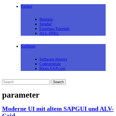
Partner
Beiträge
Simdia²
Espresso-Tutorials
ALL-INKL
Surftipps
Software-Heroes
Codezentrale
Blogs.SAP.com
parameter
Moderne UI mit altem SAPGUI und ALV-
Grid