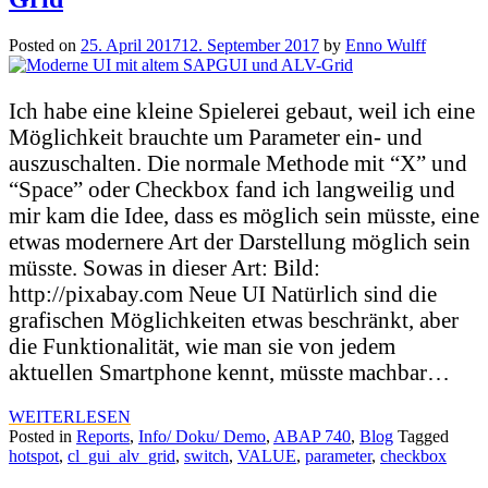
Posted on
25. April 2017
12. September 2017
by
Enno Wulff
Ich habe eine kleine Spielerei gebaut, weil ich eine
Möglichkeit brauchte um Parameter ein- und
auszuschalten. Die normale Methode mit “X” und
“Space” oder Checkbox fand ich langweilig und
mir kam die Idee, dass es möglich sein müsste, eine
etwas modernere Art der Darstellung möglich sein
müsste. Sowas in dieser Art: Bild:
http://pixabay.com Neue UI Natürlich sind die
grafischen Möglichkeiten etwas beschränkt, aber
die Funktionalität, wie man sie von jedem
aktuellen Smartphone kennt, müsste machbar…
WEITERLESEN
Posted in
Reports
,
Info/ Doku/ Demo
,
ABAP 740
,
Blog
Tagged
hotspot
,
cl_gui_alv_grid
,
switch
,
VALUE
,
parameter
,
checkbox