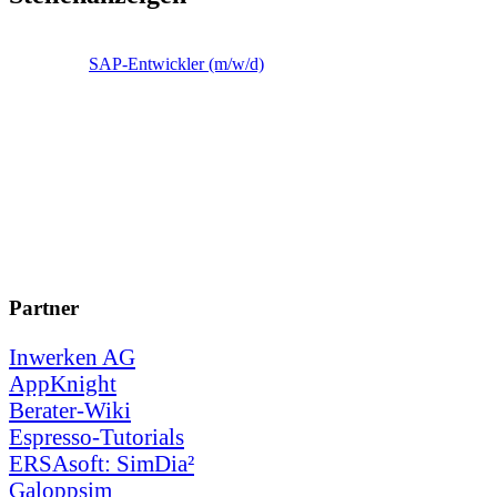
SAP-Entwickler (m/w/d)
Partner
Inwerken AG
AppKnight
Berater-Wiki
Espresso-Tutorials
ERSAsoft: SimDia²
Galoppsim