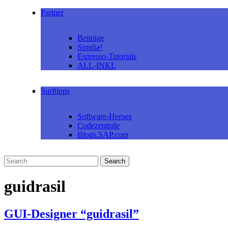
Partner
Beiträge
Simdia²
Espresso-Tutorials
ALL-INKL
Surftipps
Software-Heroes
Codezentrale
Blogs.SAP.com
guidrasil
GUI-Designer “guidrasil”