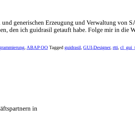
hen und generischen Erzeugung und Verwaltung von S
en, den ich guidrasil getauft habe. Folge mir in die
grammierung
,
ABAP OO
Tagged
guidrasil
,
GUI-Designer
,
rtti
,
cl_gui_
äftspartnern in