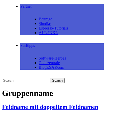
Partner
Beiträge
Simdia²
Espresso-Tutorials
ALL-INKL
Surftipps
Software-Heroes
Codezentrale
Blogs.SAP.com
Gruppenname
Feldname mit doppeltem Feldnamen