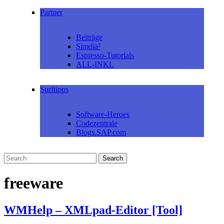
Partner
Beiträge
Simdia²
Espresso-Tutorials
ALL-INKL
Surftipps
Software-Heroes
Codezentrale
Blogs.SAP.com
freeware
WMHelp – XMLpad-Editor [Tool]