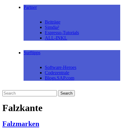
Partner
Beiträge
Simdia²
Espresso-Tutorials
ALL-INKL
Surftipps
Software-Heroes
Codezentrale
Blogs.SAP.com
Falzkante
Falzmarken