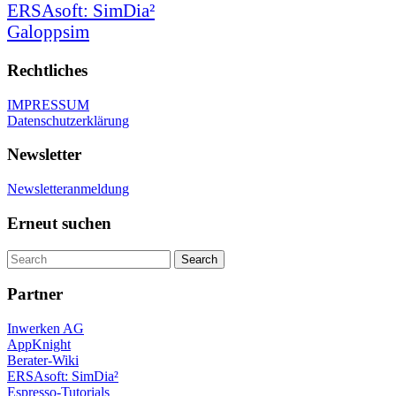
ERSAsoft: SimDia²
Galoppsim
Rechtliches
IMPRESSUM
Datenschutzerklärung
Newsletter
Newsletteranmeldung
Erneut suchen
Partner
Inwerken AG
AppKnight
Berater-Wiki
ERSAsoft: SimDia²
Espresso-Tutorials