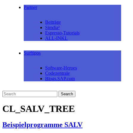
Partner
Beiträge
Simdia²
Espresso-Tutorials
ALL-INKL
Surftipps
Software-Heroes
Codezentrale
Blogs.SAP.com
CL_SALV_TREE
Beispielprogramme SALV