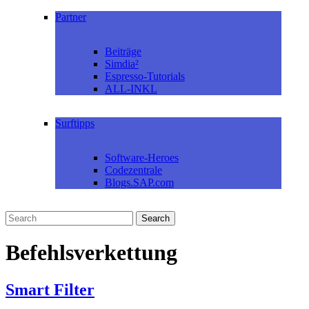
Partner
Beiträge
Simdia²
Espresso-Tutorials
ALL-INKL
Surftipps
Software-Heroes
Codezentrale
Blogs.SAP.com
Befehlsverkettung
Smart Filter