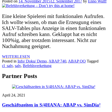
Posted on
14. November 2015
12. September 2017
by
Enno Wulff
Eine kleine Spielerei mit funktionalen Aufrufen.
Ich wollte wissen, ob man die Erzeugung eines
SALV-Tables plus Anzeige in einen funktionalen
Aufruf schreiben kann. Geklappt hat es nicht
100%ig, aber trotzdem interessant. Nicht zur
Nachahmung geeignet.
WEITERLESEN
Posted in
Info/ Doku/ Demo
,
ABAP 740
,
ABAP OO
Tagged
cl_salv
,
salv
,
Befehlsverkettung
Partner Posts
April 24, 2021
Geschäftszeiten in S/4HANA: ABAP vs. SimDia²