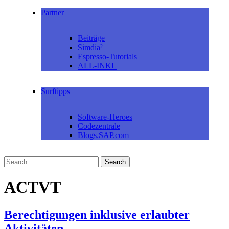
Partner
Beiträge
Simdia²
Espresso-Tutorials
ALL-INKL
Surftipps
Software-Heroes
Codezentrale
Blogs.SAP.com
ACTVT
Berechtigungen inklusive erlaubter
Aktivitäten