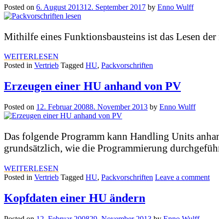
Posted on
6. August 2013
12. September 2017
by
Enno Wulff
Mithilfe eines Funktionsbausteins ist das Lesen de
WEITERLESEN
Posted in
Vertrieb
Tagged
HU
,
Packvorschriften
Erzeugen einer HU anhand von PV
Posted on
12. Februar 2008
8. November 2013
by
Enno Wulff
Das folgende Programm kann Handling Units anhand e
grundsätzlich, wie die Programmierung durchgefüh
WEITERLESEN
Posted in
Vertrieb
Tagged
HU
,
Packvorschriften
Leave a comment
Kopfdaten einer HU ändern
Posted on
12. Februar 2008
29. November 2013
by
Enno Wulff