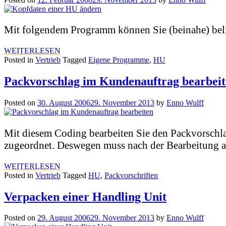
Mit folgendem Programm können Sie (beinahe) beli
WEITERLESEN
Posted in
Vertrieb
Tagged
Eigene Programme
,
HU
Packvorschlag im Kundenauftrag bearbei
Posted on
30. August 2006
29. November 2013
by
Enno Wulff
Mit diesem Coding bearbeiten Sie den Packvorsch
zugeordnet. Deswegen muss nach der Bearbeitung au
WEITERLESEN
Posted in
Vertrieb
Tagged
HU
,
Packvorschriften
Verpacken einer Handling Unit
Posted on
29. August 2006
29. November 2013
by
Enno Wulff