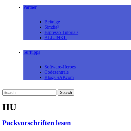
Partner
Beiträge
Simdia²
Espresso-Tutorials
ALL-INKL
Surftipps
Software-Heroes
Codezentrale
Blogs.SAP.com
HU
Packvorschriften lesen