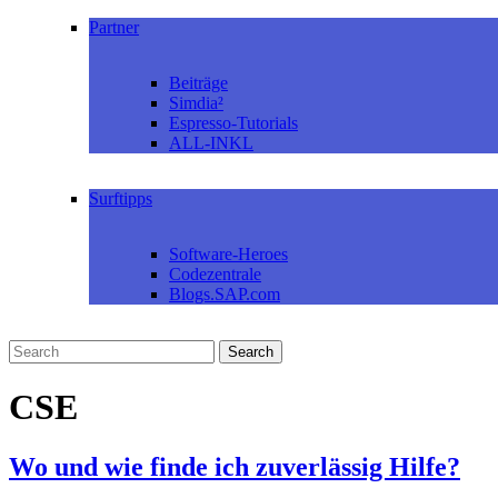
Partner
Beiträge
Simdia²
Espresso-Tutorials
ALL-INKL
Surftipps
Software-Heroes
Codezentrale
Blogs.SAP.com
CSE
Wo und wie finde ich zuverlässig Hilfe?